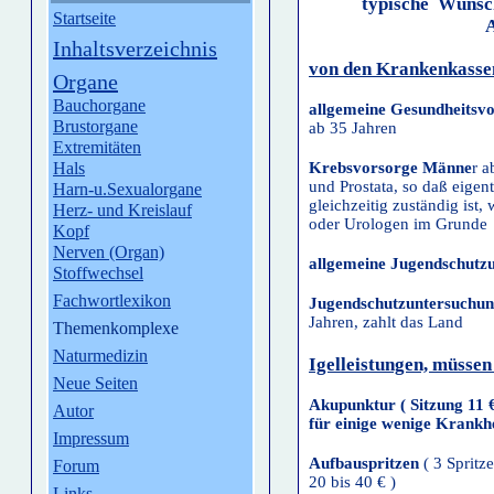
typische Wunsch
Startseite
Inhaltsverzeichnis
von den Krankenkassen
Organe
Bauchorgane
allgemeine Gesundheitsv
Brustorgane
ab 35 Jahren
Extremitäten
Hals
Krebsvorsorge Männe
r a
und Prostata, so daß eigent
Harn-u.Sexualorgane
gleichzeitig zuständig ist
Herz- und Kreislauf
oder Urologen im Grunde 
Kopf
Nerven (Organ)
allgemeine Jugendschutz
Stoffwechsel
Fachwortlexikon
Jugendschutzuntersuchu
Jahren, zahlt das Land
Themenkomplexe
Naturmedizin
Igelleistungen,
müssen 
Neue Seiten
Akupunktur ( Sitzung 11 €
Autor
für einige wenige Krankh
Impressum
Aufbauspritzen
( 3 Sprit
Forum
20 bis 40 € )
Links