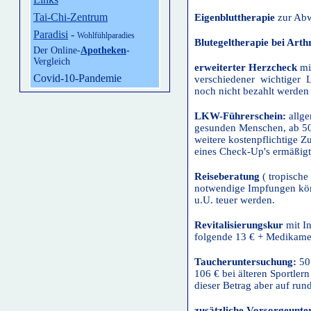
Tai-Chi-Zentrum
Eigenbluttherapie
zur Abw
Paradisi
-
Wohlfühlparadies
Blutegeltherapie bei Art
Der Online-
Apotheken
-
Vergleich
erweiterter Herzcheck
mi
Covid-10-Pandemie
verschiedener wichtiger L
noch nicht bezahlt werden 
LKW-Führerschein:
allg
gesunden Menschen, ab 50
weitere kostenpflichtige 
eines Check-Up's ermäßigt 
Reiseberatung
( tropische
notwendige Impfungen kön
u.U. teuer werden.
Revitalisierungskur
mit I
folgende 13 € + Medikame
Taucheruntersuchung:
50
106 € bei älteren Sportle
dieser Betrag aber auf run
zusätzliche Vorsorgeunte