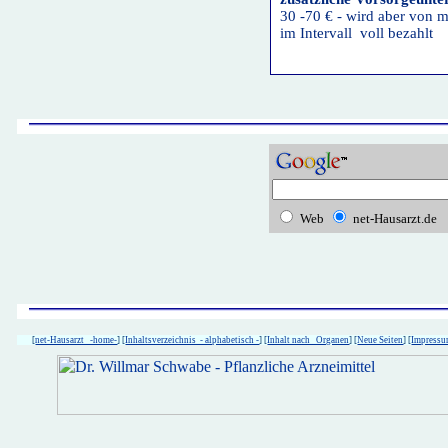
30 -70 € - wird aber von
im Intervall voll bezahlt
Web
net-Hausarzt.de
[
net-Hausarzt -home-
] [
Inhaltsverzeichnis - alphabetisch -
] [
Inhalt nach Organen
] [
Neue Seiten
] [
Impress