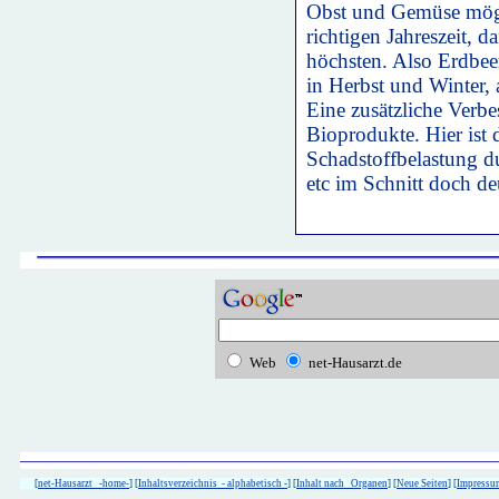
Obst und Gemüse mögl
richtigen Jahreszeit, 
höchsten. Also Erdbee
in Herbst und Winter, 
Eine zusätzliche Verbe
Bioprodukte. Hier ist 
Schadstoffbelastung du
etc im Schnitt doch de
Web
net-Hausarzt.de
[
net-Hausarzt -home-
] [
Inhaltsverzeichnis - alphabetisch -
] [
Inhalt nach Organen
] [
Neue Seiten
] [
Impressu