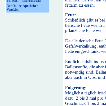
Paradisi
-
Wohlfühlparadies
fettarm zu essen.
Der Online-
Apotheken
-
Vergleich
Fette:
Schließlich gibt es bei
tierische Fette wie in
pflanzliche Fette wie
Da alle tierische Fette
Gefäßverkalkung, entha
Fette eingeschränkt w
Endlich enthält indust
Ballaststoffe, die abe
notwendig sind. Balla
aber auch in Obst und
Folgerung:
Möglichst täglich fri
dazu 2 bis 3 mal pro 
Geschmack 1 bis 2 ma