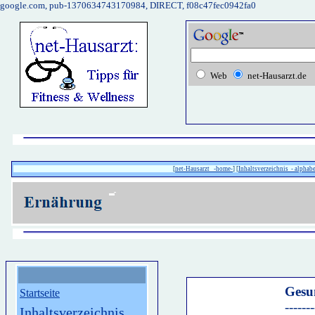
google.com, pub-1370634743170984, DIRECT, f08c47fec0942fa0
Web
net-Hausarzt.de
[
net-Hausarzt -home-
] [
Inhaltsverzeichnis - alphabe
Gesu
Startseite
---------------
Inhaltsverzeichnis