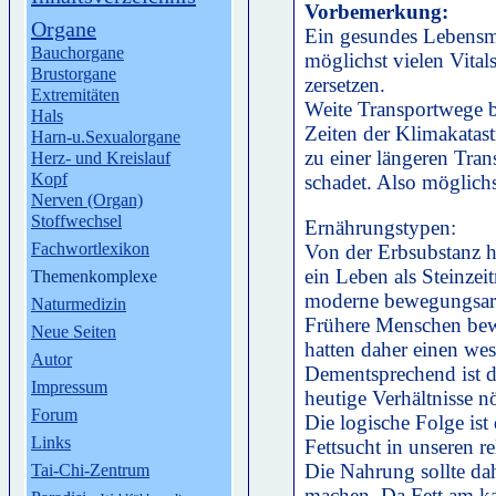
Vorbemerkung:
Organe
Ein gesundes Lebensmit
Bauchorgane
möglichst vielen Vitals
Brustorgane
zersetzen.
Extremitäten
Weite Transportwege b
Hals
Zeiten der Klimakatast
Harn-u.Sexualorgane
zu einer längeren Tran
Herz- und Kreislauf
Kopf
schadet. Also möglich
Nerven (Organ)
Stoffwechsel
Ernährungstypen:
Fachwortlexikon
Von der Erbsubstanz h
ein Leben als Steinzei
Themenkomplexe
moderne bewegungsar
Naturmedizin
Frühere Menschen bew
Neue Seiten
hatten daher einen wes
Autor
Dementsprechend ist de
Impressum
heutige Verhältnisse nö
Forum
Die logische Folge is
Links
Fettsucht in unseren r
Die Nahrung sollte dah
Tai-Chi-Zentrum
machen. Da Fett am kal