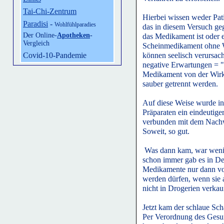
Tai-Chi-Zentrum
Hierbei wissen weder Pati
Paradisi
-
Wohlfühlparadies
das in diesem Versuch ge
Der Online-
Apotheken
-
das Medikament ist oder e
Vergleich
Scheinmedikament ohne W
können seelisch verursach
Covid-10-Pandemie
negative Erwartungen = 
Medikament von der Wirku
sauber getrennt werden.
Auf diese Weise wurde in 
Präparaten ein eindeutig
verbunden mit dem Nachwe
Soweit, so gut.
Was dann kam, war wenig
schon immer gab es in D
Medikamente nur dann vo
werden dürfen, wenn sie a
nicht in Drogerien verkau
Jetzt kam der schlaue Sc
Per Verordnung des Gesu