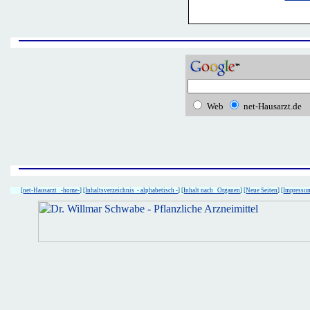
Web
net-Hausarzt.de
[
net-Hausarzt -home-
] [
Inhaltsverzeichnis - alphabetisch -
] [
Inhalt nach Organen
] [
Neue Seiten
] [
Impressu