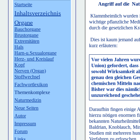
Angriff auf die Nat
Startseite
Inhaltsverzeichnis
Klammheimlich wurden i
Organe
wichtige pflanzliche Med
durch die gesetzlichen K
Bauchorgane
Brustorgane
Dies ist kaum jemand auf
Extremitäten
kurz erläutern:
Hals
Harn-u.Sexualorgane
Herz- und Kreislauf
Vor vielen Jahren wur
Kopf
Union) gefordert, dass
Nerven (Organ)
sowohl Wirksamkeit al
Stoffwechsel
genau den gleichen Ges
chemischen Mitteln na
Fachwortlexikon
Bisher war dies nämli
Themenkomplexe
unzureichend gescheh
Naturmedizin
Neue Seiten
Daraufhin fingen einige A
hierzu nötigen enormen f
Autor
bekannten Naturheilmitte
Impressum
Baldrian, Knoblauch, Mi
Forum
Studien mit mehreren hun
Verfahren zu erforschen
Links